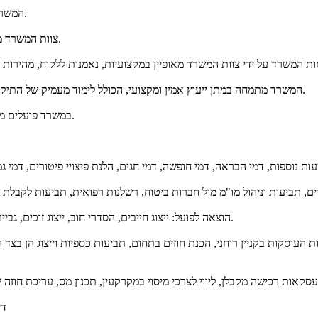
המשרד מייצג חברות מובילות בשוק ולקוחות פרטיים בכל קצות הקשת החברתית.
צוות המשרד מתמחה גם במתן מגוון רחב של שירותים משפטיים ייחודיים בכל תחום לגופו.
המשרד מתמחה במתן ייעוץ אמין ומקצועי, הכולל לימוד מעמיק של התיק, היכרות עם הלקוח ובניית מערך התנהלות התיק בצורה טקטית - משפטית.
במשרד פועלים מספר עורכי דין, פרקליטים מהשורה הראשונה, כל עורך דין ותחום מומחיותו.
הוצאה לפועל: ייצוג חייבים, הסדרי חוב, ייצוג זוכים, גביית שיקים ותביעות כספיות, חייב מוגבל באמצעים, איחוד תיקים, פשיטת רגל.
ול חברות העוסקות בקניין רוחני, הכנת חוזים בתחום, תביעות כספיות וייצוג 
די