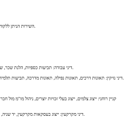
השירות הניתן ללקוחות המשרד על ידי צוות המשרד מאופיין במקצועיות, נאמנות ללקוח, מהירות ויעילות, תוך התאמת חברי הצוות המתאימים ביותר לליוויו של כל תיק ותיק.
דיני עבודה: תביעות כספיות, הלנת שכר, שעות נוספות, דמי הבראה, דמי חופשה, דמי חגים, הלנת פיצויי פיטורים, דמי גמל – פנסיה, קרנות השתלמות, תביעות וכתבי הגנה מטעם מעבידים וחברות.
דיני נזיקין: תאונות דרכים, תאונות נפילה, תאונות מדרכה, תביעות תלמידים, תביעות וניהול מו"מ מול חברות ביטוח, רשלנות רפואית, תביעות לקבלת אחוזי נכות, ערר לביטוח לאומי, תאונות בצה"ל, תביעות נגד משרד הביטחון.
קניין רוחני: ייצוג צלמים, ייצוג בעלי זכויות יוצרים, ניהול מו"מ מ
דיני מקרקעין: ייצוג בעסקאות מקרקעין, יד שניה, עסקאות רכישה מקבלן, ליווי לצרכי מיסוי במקרקעין, תכנון מס, עריכת חוזה שכירות, תביעות פינוי, בתים משותפים, תביעות נגד דיירים, ייצוג ועדי בתים.