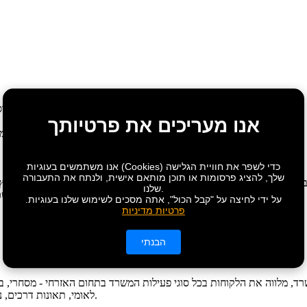
עו"ד ונוטריון יוסי תובל, 
אנו מעריכים את פרטיותך
תארים אקדמיים: המכללה האקדמית, משפטים 2005 ‏ (LL.B) והתמחות במנהל עסקים.
אנו משתמשים בעוגיות (Cookies) כדי לשפר את חוויית הגלישה
שלך, להציג פרסומות או תוכן מותאם אישית, ולנתח את התעבורה
 בקצין העיר בנתניה, יועץ משפטי לחברות מובילות בתחום הקניין הרוחני, י
שלנו.
בפעילויות הלשכה בתחומים שונים ומשקיע כל מרצו בתחום המשפט ובדגש על עשיית צדק.
על ידי לחיצה על "קבל הכול", אתה מסכים לשימוש שלנו בעוגיות.
פרטיות מדיניות
הבנתי
רד, מלווה את הלקוחות בכל סוגי פעילות המשרד בתחום האזרחי - מסחרי, בין
לאומי, תאונות דרכים, נזקי גוף, קניין רוחני, דיני תעבורה, דיני מקרקעין, הוצאה לפועל, ענייני ירושה.